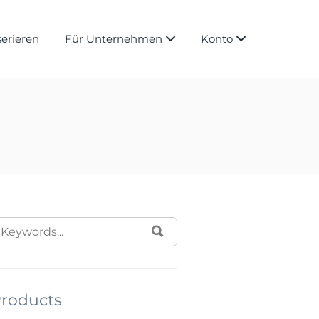
serieren
Für Unternehmen
Konto
EARCH
SUCHEN
OR:
roducts