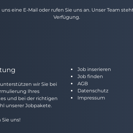
e uns eine E-Mail oder rufen Sie uns an. Unser Team ste
Verfügung.
tung
Job inserieren
Job finden
AGB
unterstützen wir Sie bei
Datenschutz
rmulierung Ihres
Impressum
tes und bei der richtigen
l unserer Jobpakete.
 Sie uns!