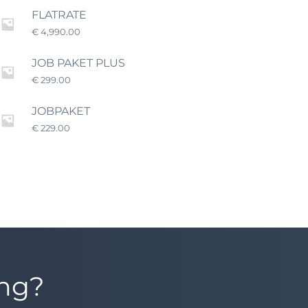
FLATRATE
€
4,990.00
JOB PAKET PLUS
€
299.00
JOBPAKET
€
229.00
ung?