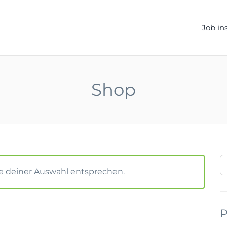
ELLEN.DE
Job in
Shop
S
F
e deiner Auswahl entsprechen.
P