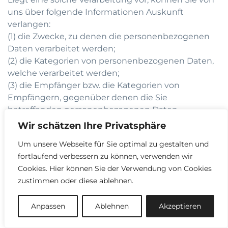
uns über folgende Informationen Auskunft
verlangen:
(1) die Zwecke, zu denen die personenbezogenen
Daten verarbeitet werden;
(2) die Kategorien von personenbezogenen Daten,
welche verarbeitet werden;
(3) die Empfänger bzw. die Kategorien von
Empfängern, gegenüber denen die Sie
betreffenden personenbezogenen Daten
offengelegt wurden oder noch offengelegt werden;
Wir schätzen Ihre Privatsphäre
(4) die geplante Dauer der Speicherung der Sie
Um unsere Webseite für Sie optimal zu gestalten und
betreffenden personenbezogenen Daten oder, falls
fortlaufend verbessern zu können, verwenden wir
konkrete Angaben hierzu nicht möglich sind,
Cookies. Hier können Sie der Verwendung von Cookies
Kriterien für die Festlegung der Speicherdauer;
zustimmen oder diese ablehnen.
(5) das Bestehen eines Rechts auf Berichtigung
oder Löschung der Sie betreffenden
Anpassen
Ablehnen
Akzeptieren
personenbezogenen Daten, eines Rechts auf
Einschränkung der Verarbeitung durch den