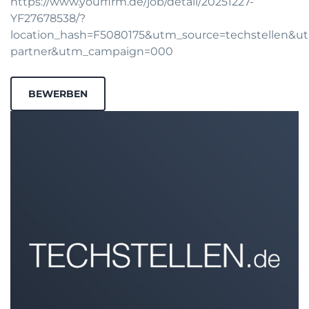
https://www.yourfirm.de/job/detail/20251227-
YF27678538/?
location_hash=F5080175&utm_source=techstellen&
partner&utm_campaign=000
BEWERBEN