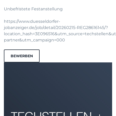
Unbefristete Festanstellung
https://www.duesseldorfer-
jobanzeiger.de/job/detail/20260215-REG28616145/?
location_hash=3E096516&utm_source=techstellen&
partner&utm_campaign=000
BEWERBEN