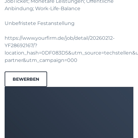
JobTicket; Monetäre Leistungen; Öffentliche
Anbindung; Work-Life-Balance
Unbefristete Festanstellung
https://www.yourfirm.de/job/detail/20260212-
YF28692167/?
location_hash=0DF083D5&utm_source=techstellen
partner&utm_campaign=000
BEWERBEN