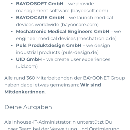
BAYOOSOFT GmbH
– we provide
management software (
bayoosoft.com
)
BAYOOCARE GmbH
– we launch medical
devices worldwide (
bayoocare.com
)
Mechatronic Medical Engineers GmbH
– we
engineer medical devices (
mechatronic.de
)
Puls Produktdesign GmbH
– we design
industrial products (
puls-design.de
)
UID GmbH
– we create user experiences
(
uid.com
)
Alle rund 360 Mitarbeitenden der BAYOONET Group
haben dabei etwas gemeinsam:
Wir sind
Mitdenker:innen
.
Deine Aufgaben
Als Inhouse-IT-Administrator:in unterstützt Du
unser Team bei der Verwaltung und Optimierung