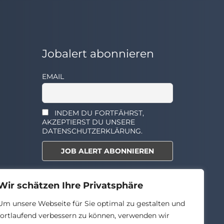
Jobalert abonnieren
EMAIL
INDEM DU FORTFÄHRST,
AKZEPTIERST DU UNSERE
DATENSCHUTZERKLÄRUNG.
Select the widget you want to
Wir schätzen Ihre Privatsphäre
show.
Um unsere Webseite für Sie optimal zu gestalten und
fortlaufend verbessern zu können, verwenden wir