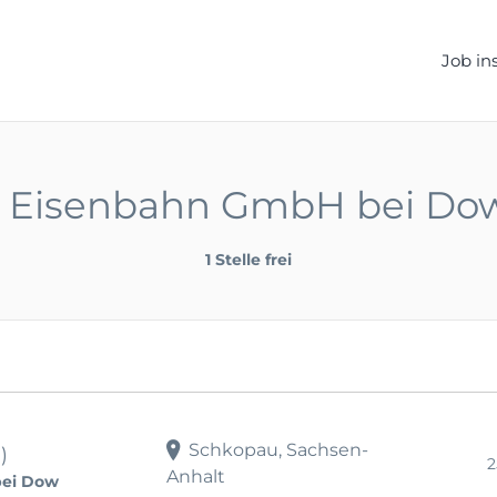
ELLEN.DE
Job in
he Eisenbahn GmbH bei D
1 Stelle frei
Schkopau, Sachsen-
)
2
Anhalt
bei Dow