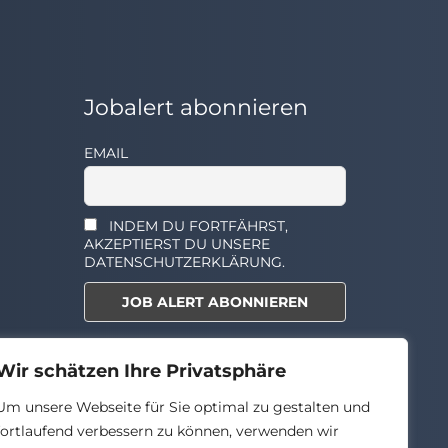
Jobalert abonnieren
EMAIL
INDEM DU FORTFÄHRST,
AKZEPTIERST DU UNSERE
DATENSCHUTZERKLÄRUNG.
Select the widget you want to
Wir schätzen Ihre Privatsphäre
show.
Um unsere Webseite für Sie optimal zu gestalten und
fortlaufend verbessern zu können, verwenden wir