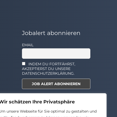
Jobalert abonnieren
EMAIL
INDEM DU FORTFÄHRST,
AKZEPTIERST DU UNSERE
DATENSCHUTZERKLÄRUNG.
Select the widget you want to
Wir schätzen Ihre Privatsphäre
show.
Um unsere Webseite für Sie optimal zu gestalten und