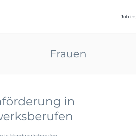
ELLEN.DE
Job in
Frauen
förderung in
erksberufen
g in Handwerksberufen