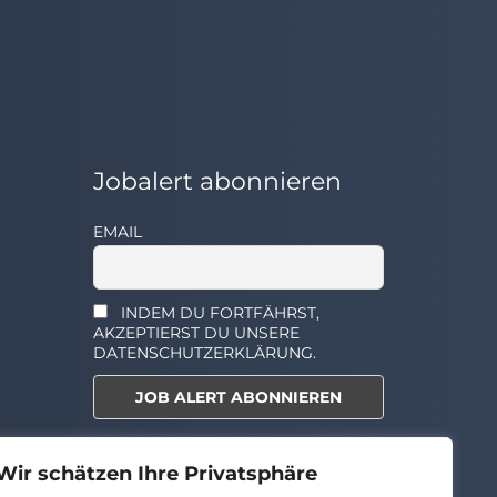
Jobalert abonnieren
EMAIL
INDEM DU FORTFÄHRST,
AKZEPTIERST DU UNSERE
DATENSCHUTZERKLÄRUNG.
Select the widget you want to
Wir schätzen Ihre Privatsphäre
show.