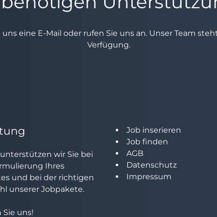
 benötigen Unterstütz
e uns eine E-Mail oder rufen Sie uns an. Unser Team ste
Verfügung.
tung
Job inserieren
Job finden
AGB
unterstützen wir Sie bei
Datenschutz
rmulierung Ihres
Impressum
tes und bei der richtigen
l unserer Jobpakete.
 Sie uns!