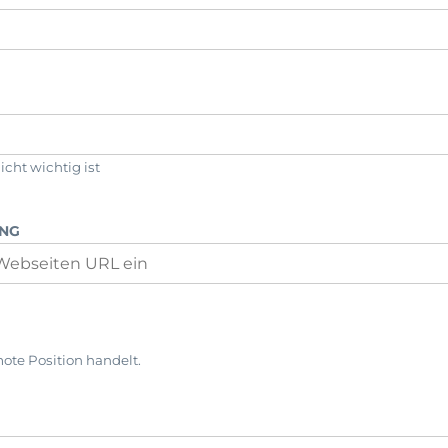
icht wichtig ist
UNG
ote Position handelt.