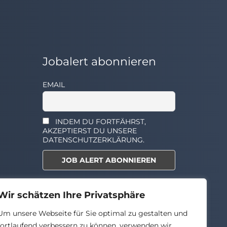
Jobalert abonnieren
EMAIL
INDEM DU FORTFÄHRST,
AKZEPTIERST DU UNSERE
DATENSCHUTZERKLÄRUNG.
Select the widget you want to
Wir schätzen Ihre Privatsphäre
show.
Um unsere Webseite für Sie optimal zu gestalten und
fortlaufend verbessern zu können, verwenden wir