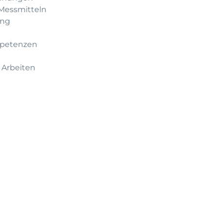
 Messmitteln
ung
mpetenzen
 Arbeiten