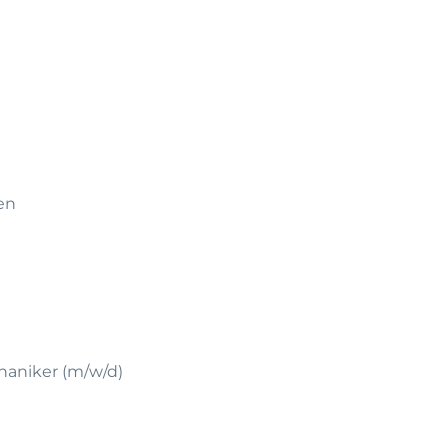
en
haniker (m/w/d)