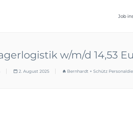
ELLEN.DE
Job in
agerlogistik w/m/d 14,53 E
n
2. August 2025
Bernhardt + Schütz Personaldi