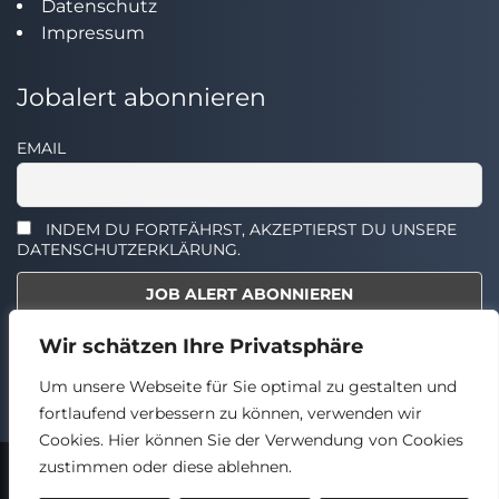
Datenschutz
Impressum
Jobalert abonnieren
EMAIL
INDEM DU FORTFÄHRST, AKZEPTIERST DU UNSERE
DATENSCHUTZERKLÄRUNG.
Wir schätzen Ihre Privatsphäre
Select the widget you want to show.
Um unsere Webseite für Sie optimal zu gestalten und
fortlaufend verbessern zu können, verwenden wir
Cookies. Hier können Sie der Verwendung von Cookies
zustimmen oder diese ablehnen.
2024 © TECHSTELLEN.DE