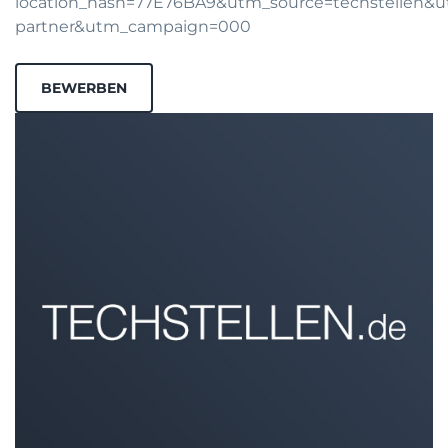
location_hash=77E76BA9&utm_source=techstellen
partner&utm_campaign=000
BEWERBEN