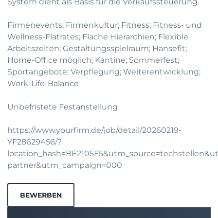
System dient als Basis für die Verkaufssteuerung.
Firmenevents; Firmenkultur; Fitness; Fitness- und
Wellness-Flatrates; Flache Hierarchien; Flexible
Arbeitszeiten; Gestaltungsspielraum; Hansefit;
Home-Office möglich; Kantine; Sommerfest;
Sportangebote; Verpflegung; Weiterentwicklung;
Work-Life-Balance
Unbefristete Festanstellung
https://www.yourfirm.de/job/detail/20260219-
YF28629456/?
location_hash=BE2105F5&utm_source=techstellen&
partner&utm_campaign=000
BEWERBEN