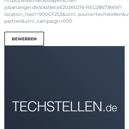
https://www.niederbayerischer-
jobanzeiger.de/job/detail/20260219-REG28673669/?
location_hash=900CF253&utm_source=techstellen
partner&utm_campaign=000
BEWERBEN