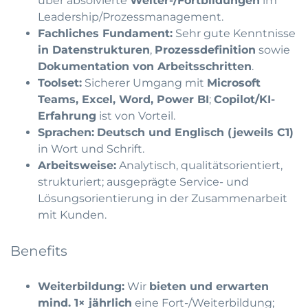
über absolvierte
Weiter-/Fortbildungen
im
Leadership/Prozessmanagement.
Fachliches Fundament:
Sehr gute Kenntnisse
in Datenstrukturen
,
Prozessdefinition
sowie
Dokumentation von Arbeitsschritten
.
Toolset:
Sicherer Umgang mit
Microsoft
Teams, Excel, Word, Power BI
;
Copilot/KI-
Erfahrung
ist von Vorteil.
Sprachen:
Deutsch und Englisch (jeweils C1)
in Wort und Schrift.
Arbeitsweise:
Analytisch, qualitätsorientiert,
strukturiert; ausgeprägte Service- und
Lösungsorientierung in der Zusammenarbeit
mit Kunden.
Benefits
Weiterbildung:
Wir
bieten und erwarten
mind. 1× jährlich
eine Fort-/Weiterbildung;