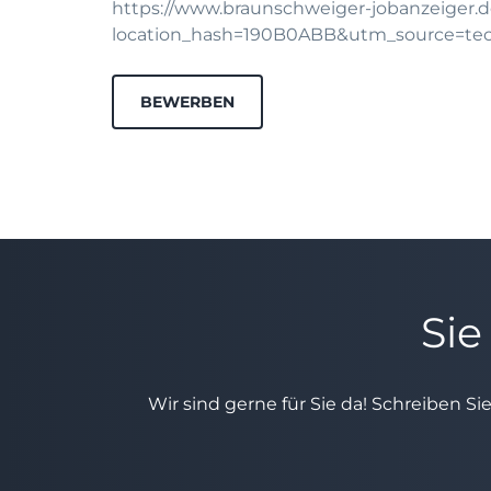
https://www.braunschweiger-jobanzeiger.d
location_hash=190B0ABB&utm_source=te
BEWERBEN
Sie
Wir sind gerne für Sie da! Schreiben Si