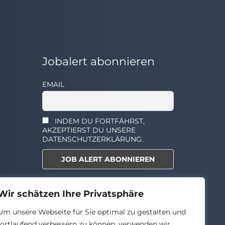
Jobalert abonnieren
EMAIL
INDEM DU FORTFÄHRST,
AKZEPTIERST DU UNSERE
DATENSCHUTZERKLÄRUNG.
Select the widget you want to
Wir schätzen Ihre Privatsphäre
show.
Um unsere Webseite für Sie optimal zu gestalten und
fortlaufend verbessern zu können, verwenden wir