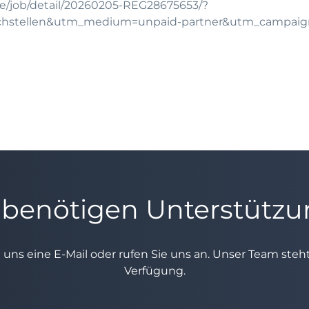
e/job/detail/20260205-REG28675653/?
chstellen&utm_medium=unpaid-partner&utm_campai
 benötigen Unterstütz
e uns eine E-Mail oder rufen Sie uns an. Unser Team ste
Verfügung.