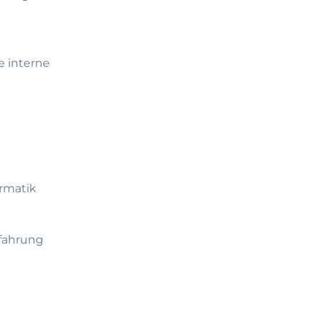
e interne
ormatik
rfahrung