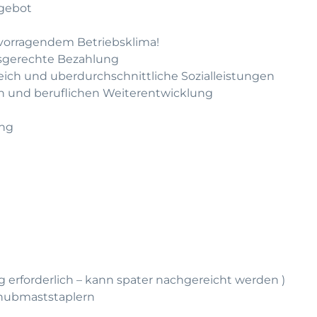
gebot
rvorragendem Betriebsklima!
gsgerechte Bezahlung
leich und uberdurchschnittliche Sozialleistungen
hen und beruflichen Weiterentwicklung
ung
g erforderlich – kann spater nachgereicht werden )
chubmaststaplern