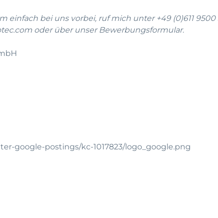
mm einfach
bei uns
vorbei, ruf mich unter +49 (0)611 9500
tec.com
oder über unser
Bewerbungsformular
.
GmbH
enter-google-postings/kc-1017823/logo_google.png