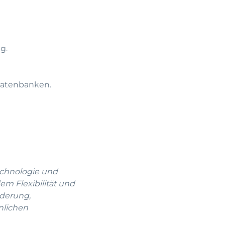
g.
datenbanken.
echnologie und
em Flexibilität und
rderung,
nlichen