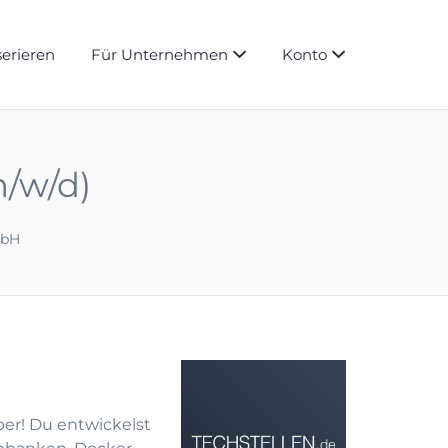
serieren
Für Unternehmen
Konto
/w/d)
mbH
per! Du entwickelst