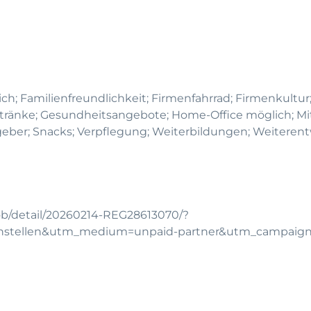
ich; Familienfreundlichkeit; Firmenfahrrad; Firmenkultur
 Getränke; Gesundheitsangebote; Home-Office möglich; Mit
geber; Snacks; Verpflegung; Weiterbildungen; Weiteren
ob/detail/20260214-REG28613070/?
chstellen&utm_medium=unpaid-partner&utm_campaig