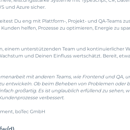
sichere, leistungsstarke Systeme mit TypeScript, C#, Dat
S und Azure sicher.
eitest Du eng mit Plattform-, Projekt- und QA-Teams
n Kunden helfen, Prozesse zu optimieren, Energie zu sp
en, einem unterstützenden Team und kontinuierlicher W
Wachstum und Deinen Einfluss wertschätzt. Bereit, et
sammenarbeit mit anderen Teams, wie Frontend und QA, 
 zu entwickeln. Ob beim Beheben von Problemen oder 
infach großartig. Es ist unglaublich erfüllend zu sehen, w
r Kundenprozesse verbessert.
opment, boTec GmbH
/w/d)