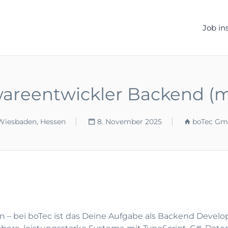
ELLEN.DE
Job in
wareentwickler Backend (m
Wiesbaden, Hessen
8. November 2025
boTec G
n – bei boTec ist das Deine Aufgabe als Backend Develo