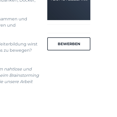
enbanken, Docker,
 zusammen und
aren und
eiterbildung wirst
BEWERBEN
was zu bewegen?
um nahtlose und
beim Brainstorming
ie unsere Arbeit