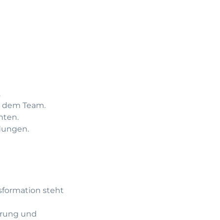
.
t dem Team.
nten.
dungen.
nsformation steht
erung und