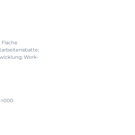
; Flache
arbeiterrabatte;
twicklung; Work-
n=000