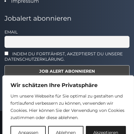
Impressum
Jobalert abonnieren
EMAIL
INDEM DU FORTFÄHRST, AKZEPTIERST DU UNSERE
DATENSCHUTZERKLÄRUNG.
Wir schätzen Ihre Privatsphäre
Select the widget you want to show.
Um unsere Webseite für Sie optimal zu gestalten und
fortlaufend verbessern zu können, verwenden wir
Cookies. Hier können Sie der Verwendung von Cookies
zustimmen oder diese ablehnen.
2024 © TECHSTELLEN.DE
Back
Anpassen
Ablehnen
Akzeptieren