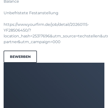
Balance
Unbefristete Festanstellung
https://www.yourfirm.de/job/detail/20260115-
YF28506450/?
location_hash=25317696&utm_source=techstellen&
partner&utm_campaign=000
BEWERBEN