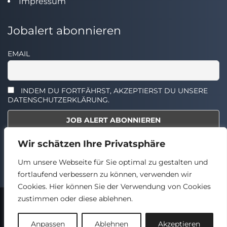
Impressum
Jobalert abonnieren
EMAIL
INDEM DU FORTFÄHRST, AKZEPTIERST DU UNSERE
DATENSCHUTZERKLÄRUNG.
Wir schätzen Ihre Privatsphäre
Select the widget you want to show.
Um unsere Webseite für Sie optimal zu gestalten und
fortlaufend verbessern zu können, verwenden wir
Cookies. Hier können Sie der Verwendung von Cookies
zustimmen oder diese ablehnen.
2024 © TECHSTELLEN.DE
Back
Anpassen
Ablehnen
Akzeptieren