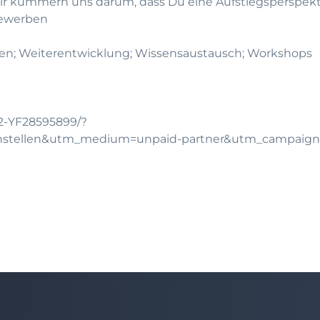
wir kümmern uns darum, dass Du eine Aufstiegsperspe
bewerben
en; Weiterentwicklung; Wissensaustausch; Workshops
12-YF28595899/?
chstellen&utm_medium=unpaid-partner&utm_campaig