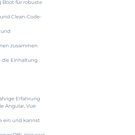
g Boot für robuste
t) und Clean-Code-
n und
plinen zusammen
 die Einhaltung
jährige Erfahrung
ie Angular, Vue
te ein und kannst
ongoDB), inklusive