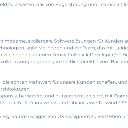
eld zu arbeiten, das von Begeisterung und Teamspirit l
n wir moderne, skalierbare Softwarelösungen für Kunden 
chnologien, agile Methoden und ein Team, das mit Leiden
wir einen erfahrenen Senior Fullstack Developer / IT-Be
hsvolle Lösungen gerne ganzheitlich denkt – vom Backe
die echten Mehrwert für unsere Kunden schaffen, und g
rchitekturen
onsiv, barrierefrei und nutzerorientiert sind, mit Fra
tzt durch UI-Frameworks und Libraries wie Tailwind CSS
ie Figma, um Designs von UX-Designern zu verstehen und