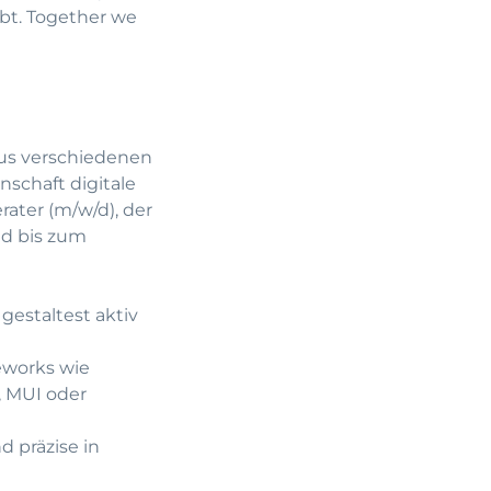
ebt. Together we
aus verschiedenen
schaft digitale
rater (m/w/d), der
nd bis zum
estaltest aktiv
meworks wie
, MUI oder
 präzise in