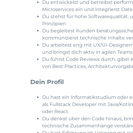
Du entwickelst und betreibst performa
Microservices ein und integrierst Dat
Du stehst für hohe Softwarequalität, u
Prinzipien
Du begleitest Kunden beratungssiche
kommunizierst technische Inhalte ver
Du arbeitest eng mit UX/UI-Designer
und bringst dich aktiv in agilen Teams
Du führst Code Reviews durch, gibst
von Best Practices, Architekturvorga
Dein Profil
Du hast ein Informatikstudium oder e
als Fullstack Developer mit Java/Kot
oder React.
Du denkst über den Code hinaus, brin
technische Zusammenhänge verständl
Du hast Erfahrung im Umgang mit rel