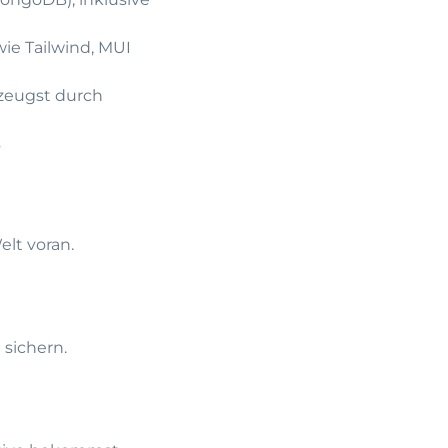
ie Tailwind, MUI
rzeugst durch
s
lt voran.
 sichern.