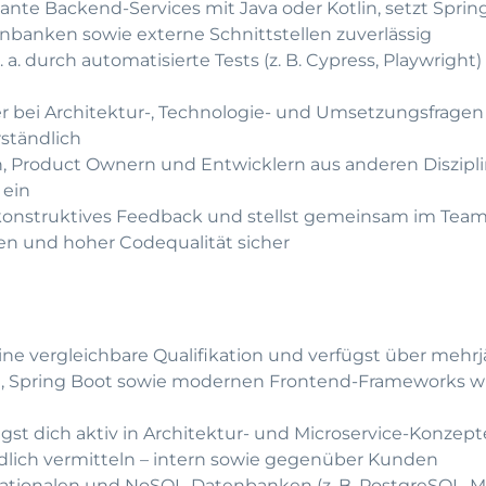
nte Backend-Services mit Java oder Kotlin, setzt Sprin
enbanken sowie externe Schnittstellen zuverlässig
. a. durch automatisierte Tests (z. B. Cypress, Playwrigh
r bei Architektur-, Technologie- und Umsetzungsfrage
ständlich
n, Product Ownern und Entwicklern aus anderen Diszi
 ein
 konstruktives Feedback und stellst gemeinsam im Team
ben und hoher Codequalität sicher
ine vergleichbare Qualifikation und verfügst über mehr
lin, Spring Boot sowie modernen Frontend-Frameworks w
gst dich aktiv in Architektur- und Microservice-Konzep
ich vermitteln – intern sowie gegenüber Kunden
ationalen und NoSQL-Datenbanken (z. B. PostgreSQL, M