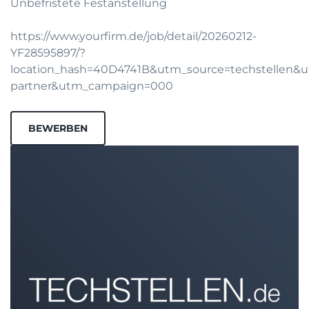
Unbefristete Festanstellung
https://www.yourfirm.de/job/detail/20260212-
YF28595897/?
location_hash=40D4741B&utm_source=techstellen
partner&utm_campaign=000
BEWERBEN