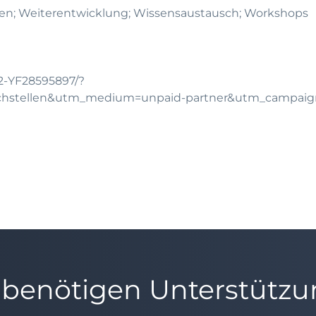
en; Weiterentwicklung; Wissensaustausch; Workshops
12-YF28595897/?
chstellen&utm_medium=unpaid-partner&utm_campai
 benötigen Unterstütz