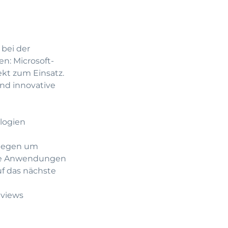
 bei der
en: Microsoft-
ekt zum Einsatz.
nd innovative
logien
llegen um
tive Anwendungen
f das nächste
eviews