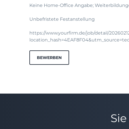
Keine Home-Office Angabe; Weiterbildung
Unbefristete Festanstellung
https://www.yourfirm.de/job/detail/202602
location_hash=4EAF8F04&utm_source=te
BEWERBEN
Sie