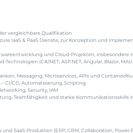
r vergleichbare Qualifikation
Azure IaaS & PaaS Dienste, zur Konzeption und Impleme
ftwareentwicklung und Cloud-Projekten, insbesondere 
-Technologien (C#/.NET, ASP.NET, Angular, Blazor, MAUI
anken, Messaging, Microservices, APIs und Container/K
 – CI/CD, Automatisierung, Scripting
etworking, Security, IAM
tung, Teamfähigkeit und starke Kommunikationsskills 
s und SaaS-Produkten (ERP, CRM, Collaboration, Power P