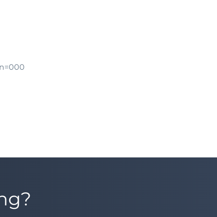
gn=000
ung?