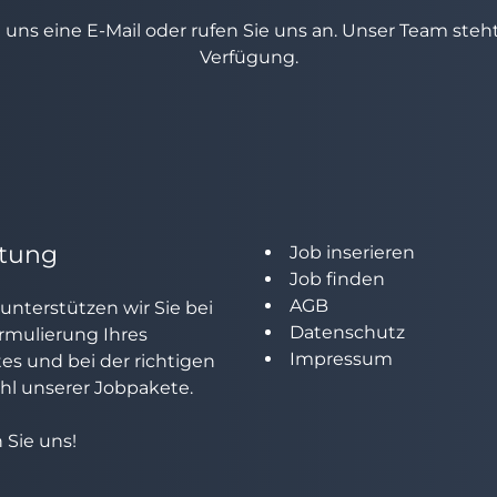
e uns eine E-Mail oder rufen Sie uns an. Unser Team ste
Verfügung.
tung
Job inserieren
Job finden
AGB
unterstützen wir Sie bei
Datenschutz
rmulierung Ihres
Impressum
tes und bei der richtigen
l unserer Jobpakete.
 Sie uns!