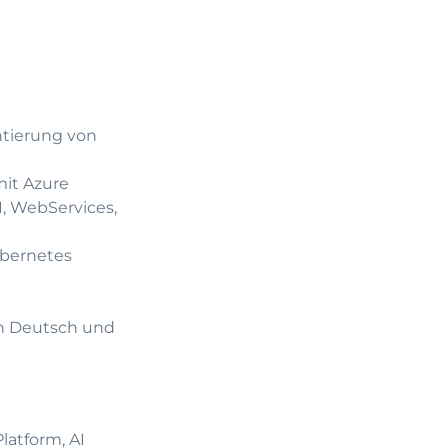
ntierung von
mit Azure
, WebServices,
ubernetes
in Deutsch und
latform, AI