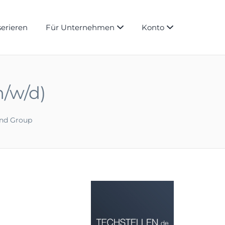
serieren
Für Unternehmen
Konto
m/w/d)
nd Group