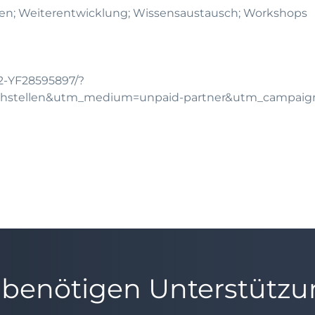
en; Weiterentwicklung; Wissensaustausch; Workshops
12-YF28595897/?
chstellen&utm_medium=unpaid-partner&utm_campai
 benötigen Unterstütz