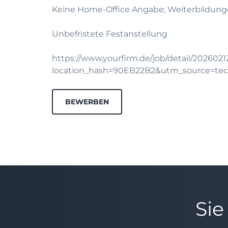
Keine Home-Office Angabe; Weiterbildung
Unbefristete Festanstellung
https://www.yourfirm.de/job/detail/202602
location_hash=90EB22B2&utm_source=te
BEWERBEN
Sie