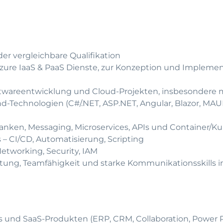
r vergleichbare Qualifikation
Azure IaaS & PaaS Dienste, zur Konzeption und Impleme
ftwareentwicklung und Cloud-Projekten, insbesondere 
-Technologien (C#/.NET, ASP.NET, Angular, Blazor, MAUI
anken, Messaging, Microservices, APIs und Container/K
 – CI/CD, Automatisierung, Scripting
etworking, Security, IAM
tung, Teamfähigkeit und starke Kommunikationsskills 
s und SaaS-Produkten (ERP, CRM, Collaboration, Power P