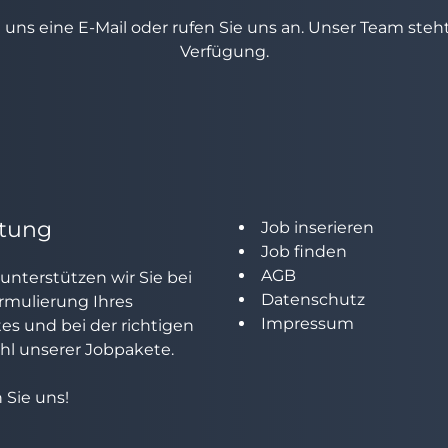
e uns eine E-Mail oder rufen Sie uns an. Unser Team ste
Verfügung.
tung
Job inserieren
Job finden
AGB
unterstützen wir Sie bei
Datenschutz
rmulierung Ihres
Impressum
tes und bei der richtigen
l unserer Jobpakete.
 Sie uns!