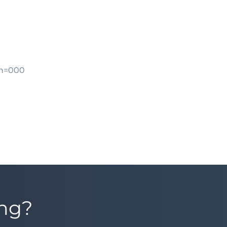
gn=000
ung?