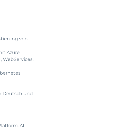
ntierung von
mit Azure
, WebServices,
ubernetes
in Deutsch und
latform, AI