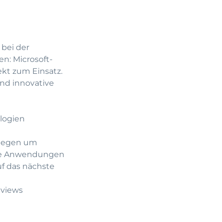
 bei der
en: Microsoft-
ekt zum Einsatz.
nd innovative
logien
llegen um
tive Anwendungen
f das nächste
eviews