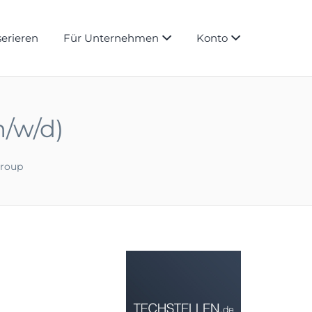
serieren
Für Unternehmen
Konto
m/w/d)
roup