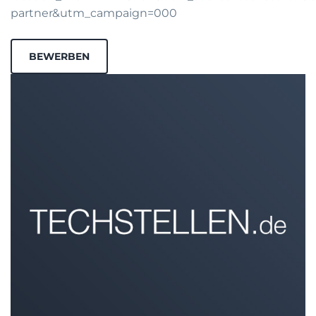
partner&utm_campaign=000
BEWERBEN