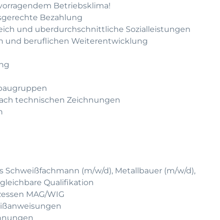
rvorragendem Betriebsklima!
gsgerechte Bezahlung
leich und uberdurchschnittliche Sozialleistungen
hen und beruflichen Weiterentwicklung
ung
ßbaugruppen
nach technischen Zeichnungen
n
ls Schweißfachmann (m/w/d), Metallbauer (m/w/d),
leichbare Qualifikation
ozessen MAG/WIG
weißanweisungen
chnungen