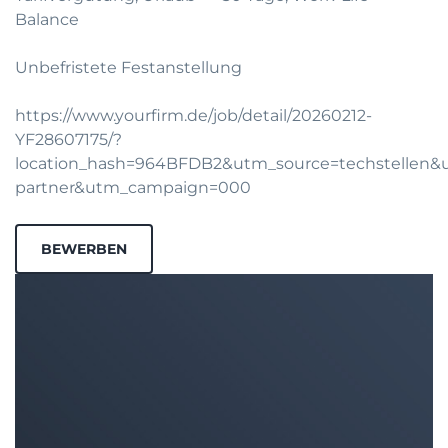
Balance
Unbefristete Festanstellung
https://www.yourfirm.de/job/detail/20260212-
YF28607175/?
location_hash=964BFDB2&utm_source=techstellen
partner&utm_campaign=000
BEWERBEN