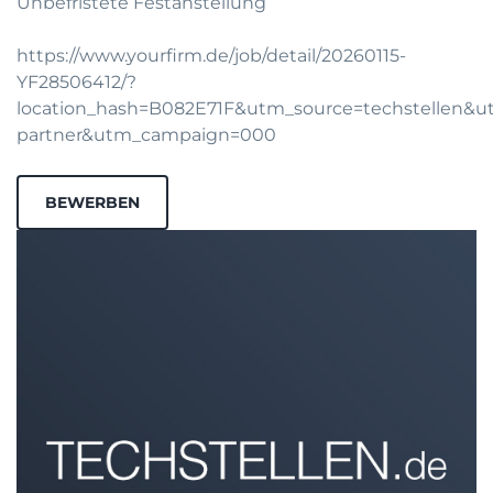
Unbefristete Festanstellung
https://www.yourfirm.de/job/detail/20260115-
YF28506412/?
location_hash=B082E71F&utm_source=techstellen&
partner&utm_campaign=000
BEWERBEN