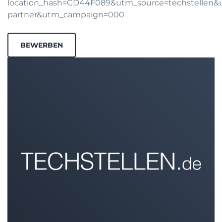
location_hash=CD44F089&utm_source=techstellen
partner&utm_campaign=000
BEWERBEN