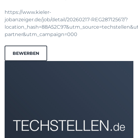
https://www.kieler-
jobanzeiger.de/job/detail/20260217-REG28712567/?
location_hash=88A52C97&utm_source=techstellen
partner&utm_campaign=000
BEWERBEN