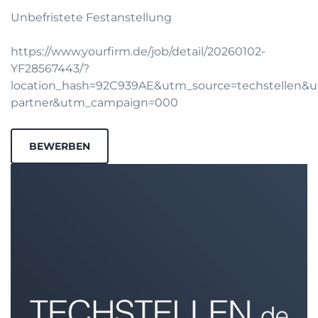
Unbefristete Festanstellung
https://www.yourfirm.de/job/detail/20260102-
YF28567443/?
location_hash=92C939AE&utm_source=techstellen
partner&utm_campaign=000
BEWERBEN