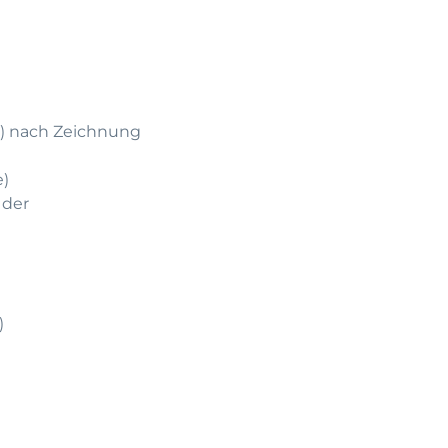
h) nach Zeichnung
)
 der
)