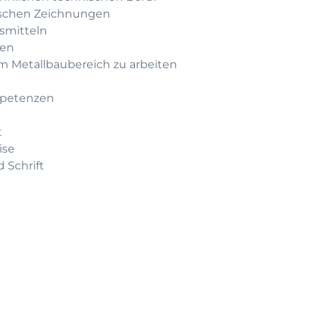
nischen Zeichnungen
smitteln
nen
m Metallbaubereich zu arbeiten
mpetenzen
t
ise
 Schrift