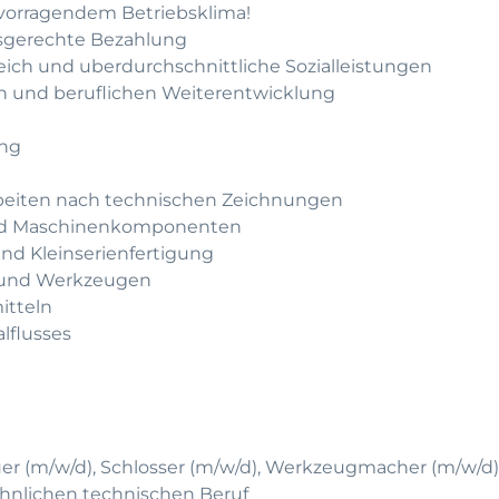
rvorragendem Betriebsklima!
gsgerechte Bezahlung
leich und uberdurchschnittliche Sozialleistungen
hen und beruflichen Weiterentwicklung
ung
rbeiten nach technischen Zeichnungen
und Maschinenkomponenten
und Kleinserienfertigung
 und Werkzeugen
itteln
lflusses
er (m/w/d), Schlosser (m/w/d), Werkzeugmacher (m/w/d)
hnlichen technischen Beruf