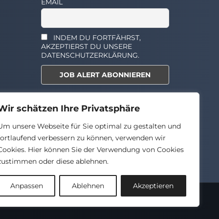
EMAIL
INDEM DU FORTFÄHRST,
AKZEPTIERST DU UNSERE
DATENSCHUTZERKLÄRUNG.
Select the widget you want to
Wir schätzen Ihre Privatsphäre
show.
Um unsere Webseite für Sie optimal zu gestalten und
fortlaufend verbessern zu können, verwenden wir
Cookies. Hier können Sie der Verwendung von Cookies
zustimmen oder diese ablehnen.
Anpassen
Ablehnen
Akzeptieren