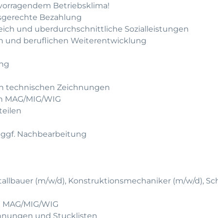
rvorragendem Betriebsklima!
gsgerechte Bezahlung
leich und uberdurchschnittliche Sozialleistungen
hen und beruflichen Weiterentwicklung
ung
h technischen Zeichnungen
ren MAG/MIG/WIG
teilen
d ggf. Nachbearbeitung
allbauer (m/w/d), Konstruktionsmechaniker (m/w/d), Sc
en MAG/MIG/WIG
chnungen und Stucklisten