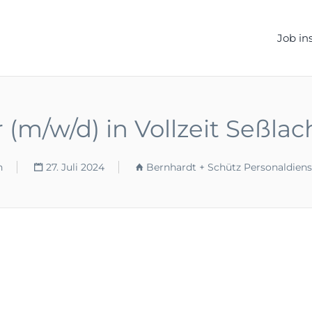
ELLEN.DE
Job in
m/w/d) in Vollzeit Seßlach 
n
27. Juli 2024
Bernhardt + Schütz Personaldien