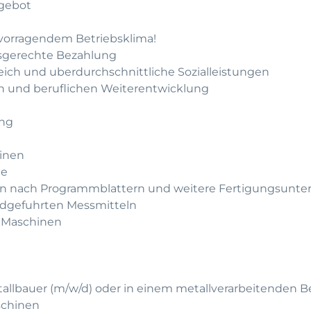
gebot
rvorragendem Betriebsklima!
gsgerechte Bezahlung
leich und uberdurchschnittliche Sozialleistungen
hen und beruflichen Weiterentwicklung
ung
inen
me
gen nach Programmblattern und weitere Fertigungsunte
ndgefuhrten Messmitteln
n Maschinen
allbauer (m/w/d) oder in einem metallverarbeitenden B
schinen