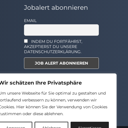
Jobalert abonnieren
EMAIL
INDEM DU FORTFÄHRST,
AKZEPTIERST DU UNSERE
DATENSCHUTZERKLÄRUNG.
Select the widget you want to
Wir schätzen Ihre Privatsphäre
show.
Um unsere Webseite für Sie optimal zu gestalten und
fortlaufend verbessern zu können, verwenden wir
Cookies. Hier können Sie der Verwendung von Cookies
zustimmen oder diese ablehnen.