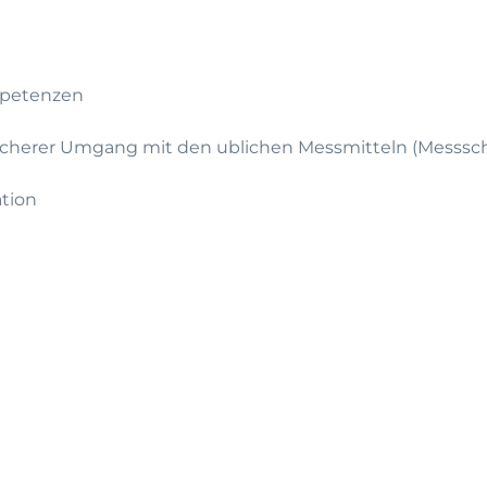
mpetenzen
sicherer Umgang mit den ublichen Messmitteln (Messsch
ation