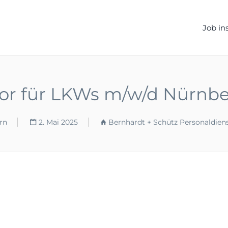
ELLEN.DE
Job in
or für LKWs m/w/d Nürnb
rn
2. Mai 2025
Bernhardt + Schütz Personaldien