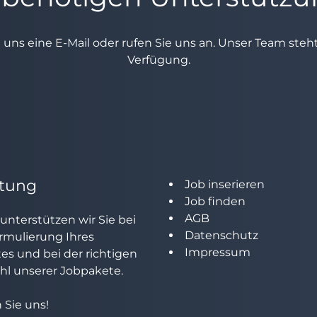
e uns eine E-Mail oder rufen Sie uns an. Unser Team ste
Verfügung.
tung
Job inserieren
Job finden
AGB
unterstützen wir Sie bei
Datenschutz
rmulierung Ihres
Impressum
tes und bei der richtigen
l unserer Jobpakete.
 Sie uns!