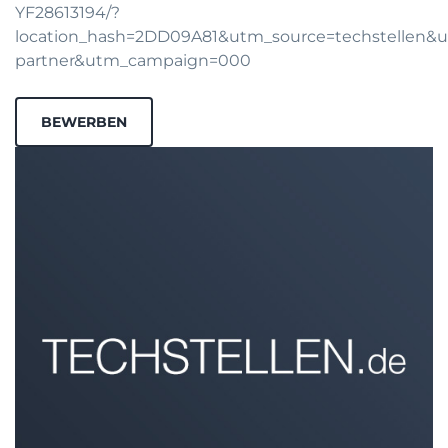
YF28613194/?
location_hash=2DD09A81&utm_source=techstellen
partner&utm_campaign=000
BEWERBEN