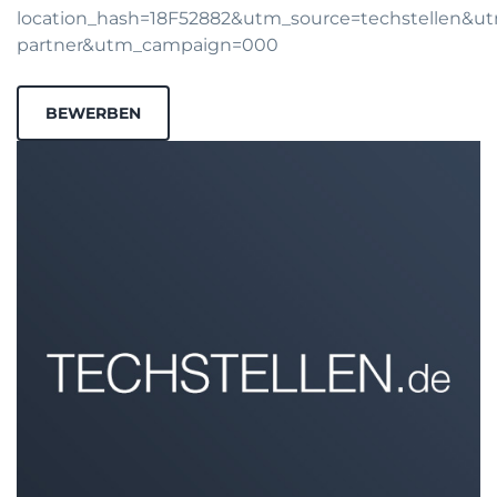
location_hash=18F52882&utm_source=techstellen&
partner&utm_campaign=000
BEWERBEN