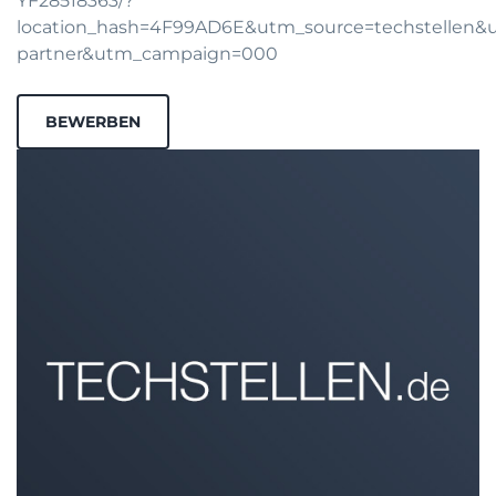
YF28518363/?
location_hash=4F99AD6E&utm_source=techstellen
partner&utm_campaign=000
BEWERBEN