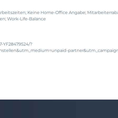
 Arbeitszeiten; Keine Home-Office Angabe; Mitarbeiterra
n; Work-Life-Balance
07-YF28479524/?
chstellen&utm_medium=unpaid-partner&utm_campaig