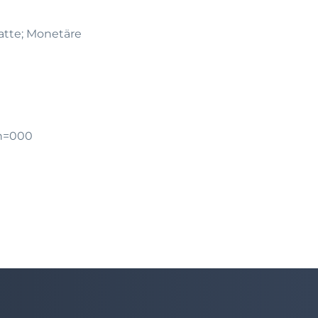
batte; Monetäre
n=000