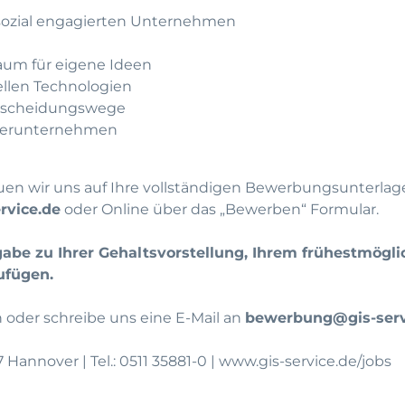
 sozial engagierten Unternehmen
um für eigene Ideen
llen Technologien
ntscheidungswege
rtnerunternehmen
uen wir uns auf Ihre vollständigen Bewerbungsunterlage
vice.de
oder Online über das „Bewerben“ Formular.
gabe zu Ihrer Gehaltsvorstellung, Ihrem frühestmögli
ufügen.
 oder schreibe uns eine E-Mail an
bewerbung@gis-serv
7 Hannover |
Tel.: 0511 35881-0
|
www.gis-service.de/jobs