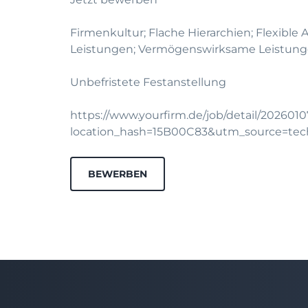
Firmenkultur; Flache Hierarchien; Flexible
Leistungen; Vermögenswirksame Leistunge
Unbefristete Festanstellung
https://www.yourfirm.de/job/detail/202601
location_hash=15B00C83&utm_source=te
BEWERBEN