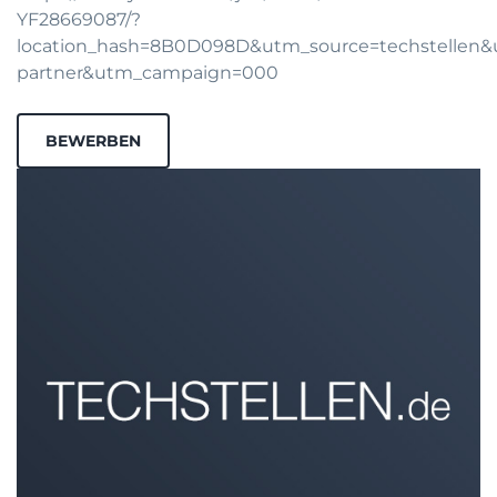
YF28669087/?
location_hash=8B0D098D&utm_source=techstellen
partner&utm_campaign=000
BEWERBEN