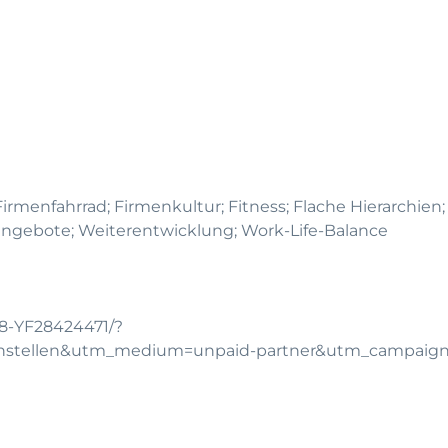
irmenfahrrad; Firmenkultur; Fitness; Flache Hierarchien;
angebote; Weiterentwicklung; Work-Life-Balance
08-YF28424471/?
chstellen&utm_medium=unpaid-partner&utm_campaig