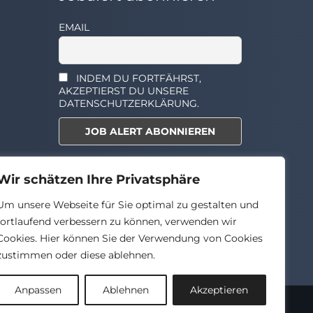
EMAIL
INDEM DU FORTFÄHRST,
AKZEPTIERST DU UNSERE
DATENSCHUTZERKLÄRUNG.
Select the widget you want to
Wir schätzen Ihre Privatsphäre
show.
Um unsere Webseite für Sie optimal zu gestalten und
fortlaufend verbessern zu können, verwenden wir
Cookies. Hier können Sie der Verwendung von Cookies
zustimmen oder diese ablehnen.
Anpassen
Ablehnen
Akzeptieren