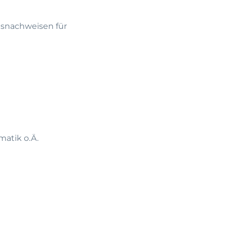
gsnachweisen für
atik o.Ä.