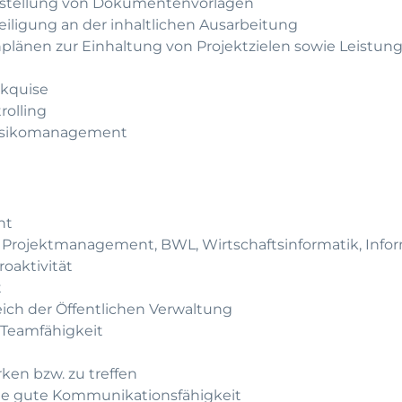
eitstellung von Dokumentenvorlagen
teiligung an der inhaltlichen Ausarbeitung
nplänen zur Einhaltung von Projektzielen sowie Leistun
akquise
rolling
 Risikomanagement
nt
Projektmanagement, BWL, Wirtschaftsinformatik, Inform
oaktivität
t
eich der Öffentlichen Verwaltung
 Teamfähigkeit
ken bzw. zu treffen
ne gute Kommunikationsfähigkeit