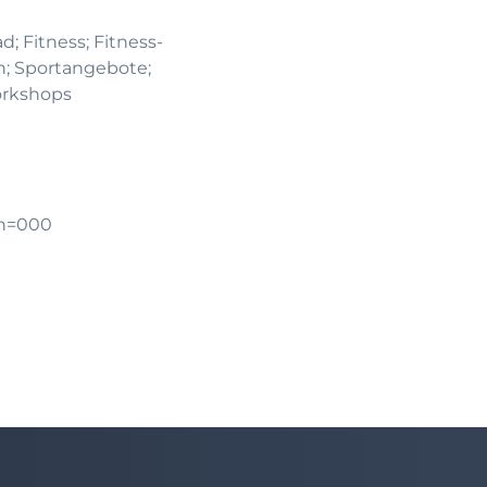
d; Fitness; Fitness-
n; Sportangebote;
orkshops
gn=000