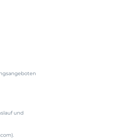
dungsangeboten
slauf und
.com
).