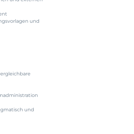
ent
ungsvorlagen und
vergleichbare
emadministration
ragmatisch und