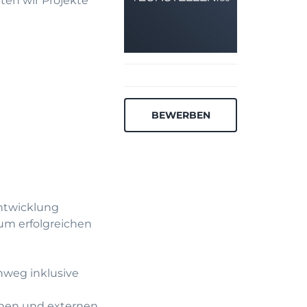
ten wir Projekte
BEWERBEN
ntwicklung
zum erfolgreichen
nweg inklusive
rnen und externen