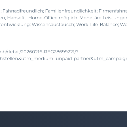
; Fahrradfreundlich; Familienfreundlichkeit; Firmenfahrra
iten; Hansefit; Home-Office möglich; Monetäre Leistunge
erentwicklung; Wissensaustausch; Work-Life-Balance; W
job/detail/20260216-REG28699221/?
chstellen&utm_medium=unpaid-partner&utm_campai