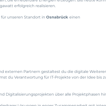
gen, die erneuerbare Energien erzeugen. Bis heute konn
watt erfolgreich realisieren.
 für unseren Standort in
Osnabrück
einen
externen Partnern gestaltest du die digitale Weitere
st du Verantwortung für IT-Projekte von der Idee bis 
nd Digitalisierungsprojekten über alle Projektphasen hi
lierbarer Lösungen in enger Zusammenarbeit mit inte