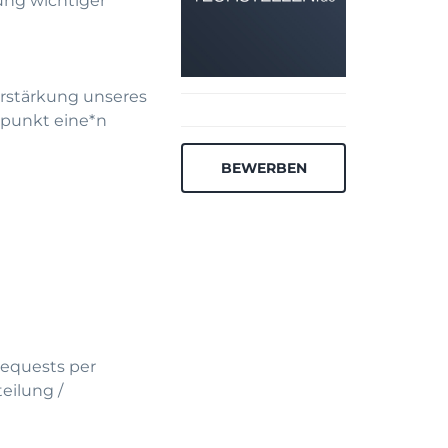
ung wichtiger
erstärkung unseres
tpunkt eine*n
BEWERBEN
Requests per
eilung /