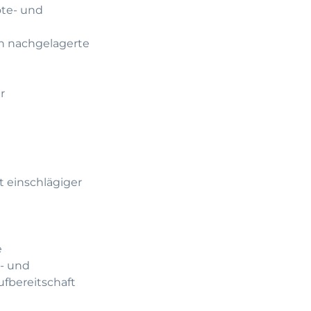
te- und
an nachgelagerte
r
t einschlägiger
e
e- und
ufbereitschaft