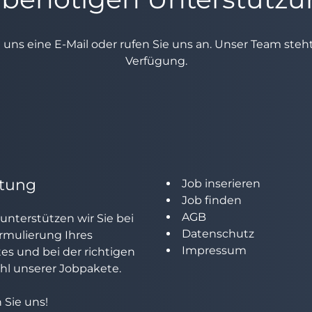
e uns eine E-Mail oder rufen Sie uns an. Unser Team ste
Verfügung.
tung
Job inserieren
Job finden
AGB
unterstützen wir Sie bei
Datenschutz
rmulierung Ihres
Impressum
tes und bei der richtigen
l unserer Jobpakete.
 Sie uns!