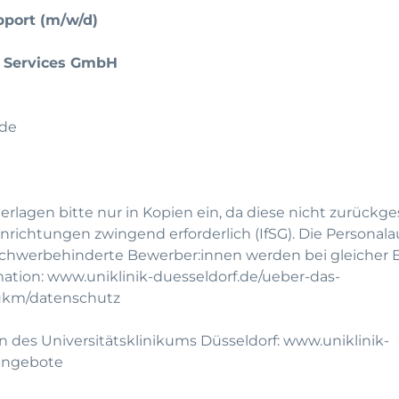
upport (m/w/d)
l Services GmbH
de
rlagen bitte nur in Kopien ein, da diese nicht zurückg
richtungen zwingend erforderlich (IfSG). Die Personala
Schwerbehinderte Bewerber:innen werden bei gleicher
mation:
www.uniklinik-duesseldorf.de/ueber-das-
ukm/datenschutz
n des Universitätsklinikums Düsseldorf:
www.uniklinik-
nangebote