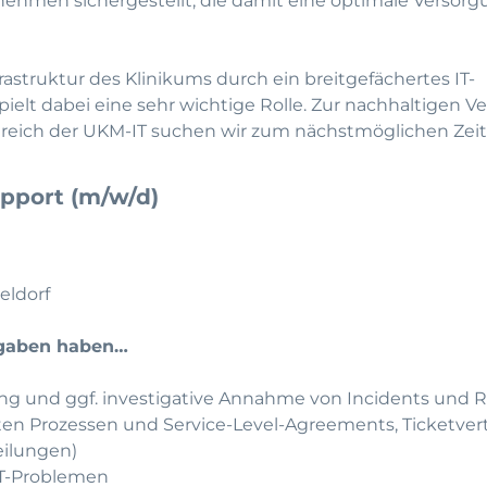
ehmen sichergestellt, die damit eine optimale Versorg
rastruktur des Klinikums durch ein breitgefächertes IT-
ielt dabei eine sehr wichtige Rolle. Zur nachhaltigen V
ereich der UKM-IT suchen wir zum nächstmöglichen Zei
upport (m/w/d)
seldorf
fgaben haben…
rung und ggf. investigative Annahme von Incidents und 
ten Prozessen und Service-Level-Agreements, Ticketvert
eilungen)
 IT-Problemen