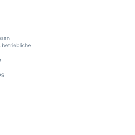
esen
 betriebliche
m
ng