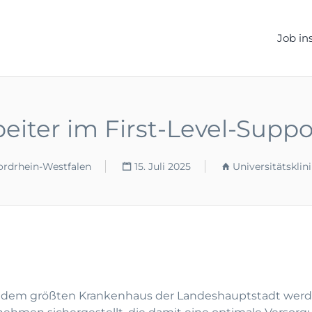
ELLEN.DE
Job in
beiter im First-Level-Supp
ordrhein-Westfalen
15. Juli 2025
Universitätskli
), dem größten Krankenhaus der Landeshauptstadt werd