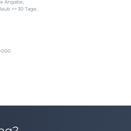
ce Angabe;
laub >= 30 Tage;
=000
ung?