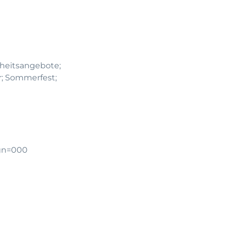
dheitsangebote;
r; Sommerfest;
gn=000