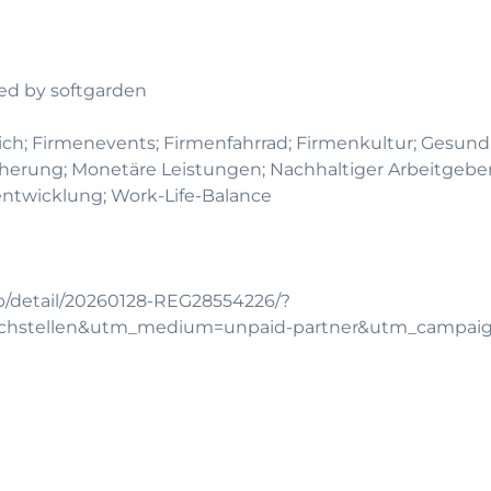
d by softgarden
dlich; Firmenevents; Firmenfahrrad; Firmenkultur; Gesun
herung; Monetäre Leistungen; Nachhaltiger Arbeitgebe
entwicklung; Work-Life-Balance
b/detail/20260128-REG28554226/?
echstellen&utm_medium=unpaid-partner&utm_campai