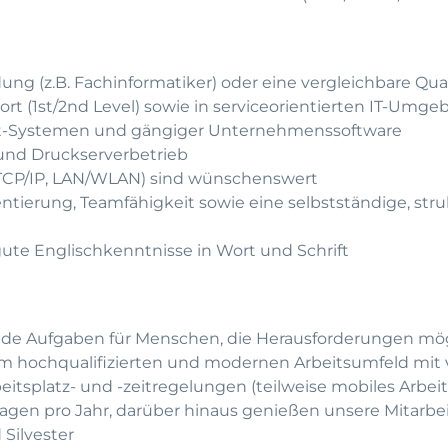
ung (z.B. Fachinformatiker) oder eine vergleichbare Qual
ort (1st/2nd Level) sowie in serviceorientierten IT-Umg
t-Systemen und gängiger Unternehmenssoftware
 und Druckserverbetrieb
TCP/IP, LAN/WLAN) sind wünschenswert
tierung, Teamfähigkeit sowie eine selbstständige, stru
ute Englischkenntnisse in Wort und Schrift
nde Aufgaben für Menschen, die Herausforderungen m
em hochqualifizierten und modernen Arbeitsumfeld mit v
beitsplatz- und -zeitregelungen (teilweise mobiles Arbei
gen pro Jahr, darüber hinaus genießen unsere Mitarbei
Silvester