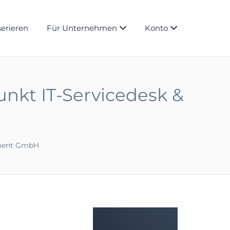
serieren
Für Unternehmen
Konto
unkt IT-Servicedesk &
ment GmbH