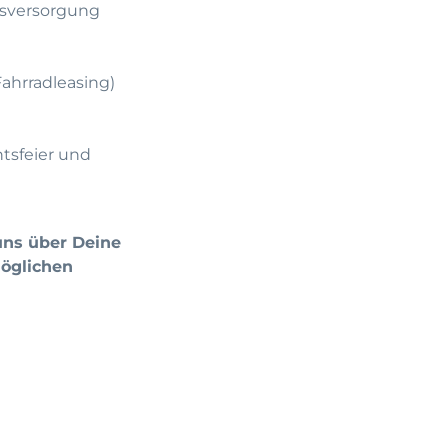
rsversorgung
ahrradleasing)
tsfeier und
uns über Deine
öglichen