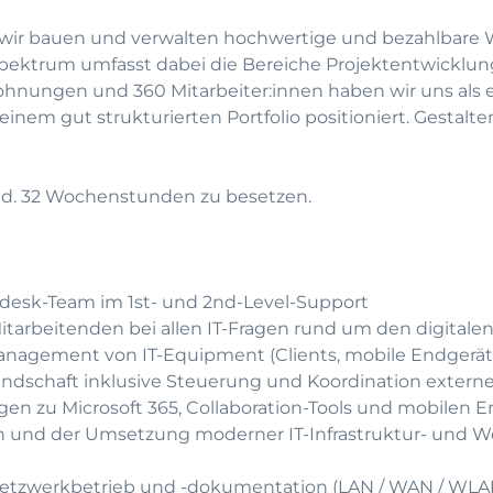
s – wir bauen und verwalten hochwertige und bezahlbar
ktrum umfasst dabei die Bereiche Projektentwicklung
ohnungen und 360 Mitarbeiter:innen haben wir uns als 
em gut strukturierten Portfolio positioniert. Gestalten
 mind. 32 Wochenstunden zu besetzen.
cedesk-Team im 1st- und 2nd-Level-Support
tarbeitenden bei allen IT-Fragen rund um den digitalen
anagement von IT-Equipment (Clients, mobile Endgerät
dschaft inklusive Steuerung und Koordination externer
 zu Microsoft 365, Collaboration-Tools und mobilen 
gn und der Umsetzung moderner IT-Infrastruktur- und W
Netzwerkbetrieb und -dokumentation (LAN / WAN / WLA