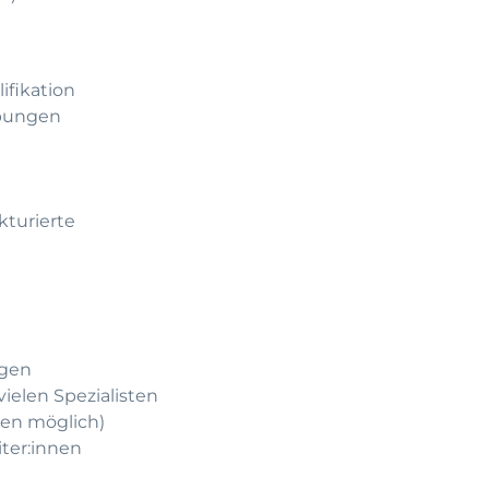
ifikation
ebungen
kturierte
ögen
ielen Spezialisten
ten möglich)
ter:innen